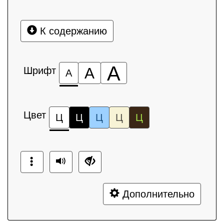
К содержанию
А
Шрифт
А
А
Цвет
Ц
Ц
Ц
Ц
Ц
Дополнительно