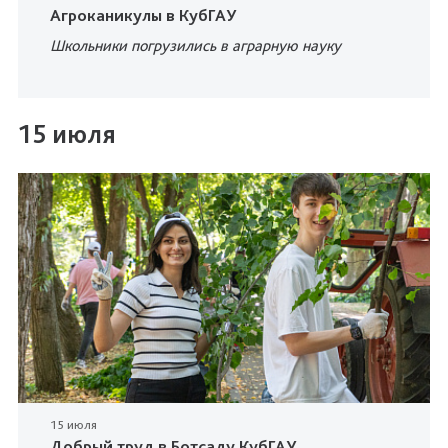
Агроканикулы в КубГАУ
Школьники погрузились в аграрную науку
15 июля
15 июля
Добрый труд в Ботсаду КубГАУ