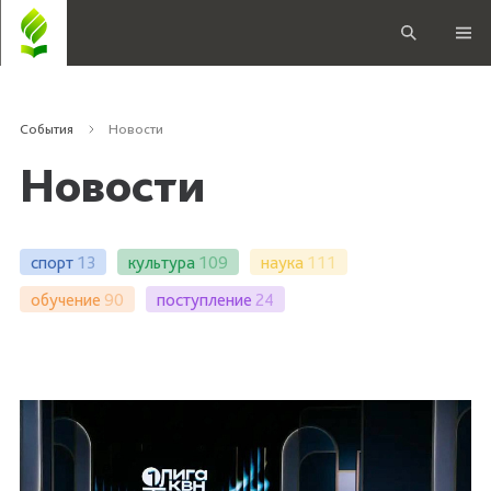
События
Новости
Новости
спорт
13
культура
109
наука
111
обучение
90
поступление
24