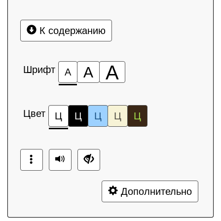
К содержанию
А
Шрифт
А
А
Цвет
Ц
Ц
Ц
Ц
Ц
Дополнительно