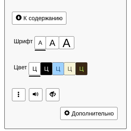
К содержанию
А
Шрифт
А
А
Цвет
Ц
Ц
Ц
Ц
Ц
Дополнительно