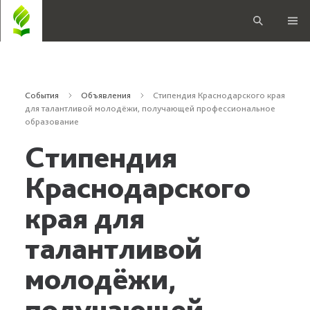
События
Объявления
Стипендия Краснодарского края
для талантливой молодёжи, получающей профессиональное
образование
Стипендия
Краснодарского
края для
талантливой
молодёжи,
получающей