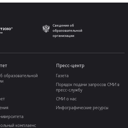
Сведения об
образовательной
организации
тет
Пресс-центр
об образовательной
Газета
ии
Порядок подачи запросов СМИ в
пресс-службу
вет
СМИ о нас
ения
Инфографические ресурсы
университета
ольный комплаенс