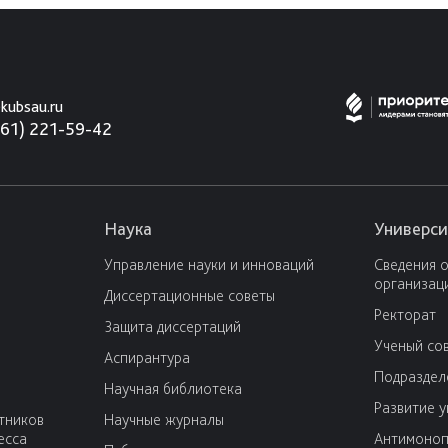
kubsau.ru
861) 221-59-42
Наука
Универси
Управление науки и инноваций
Сведения 
организац
Диссертационные советы
Ректорат
Защита диссертаций
Ученый со
Аспирантура
Подраздел
Научная библиотека
Развитие 
тников
Научные журналы
есса
Антимоноп