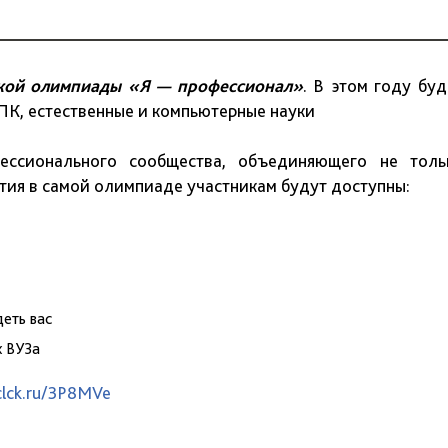
ской олимпиады «Я — профессионал»
. В этом году буд
ПК, естественные и компьютерные науки
ессионального сообщества, объединяющего не толь
тия в самой олимпиаде участникам будут доступны:
деть вас
х ВУЗа
/clck.ru/3P8MVe