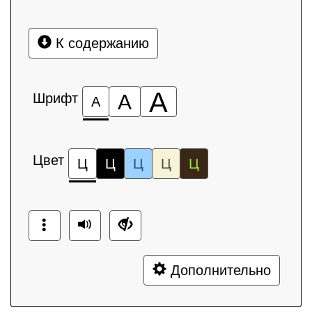
К содержанию
А
Шрифт
А
А
Цвет
Ц
Ц
Ц
Ц
Ц
Дополнительно