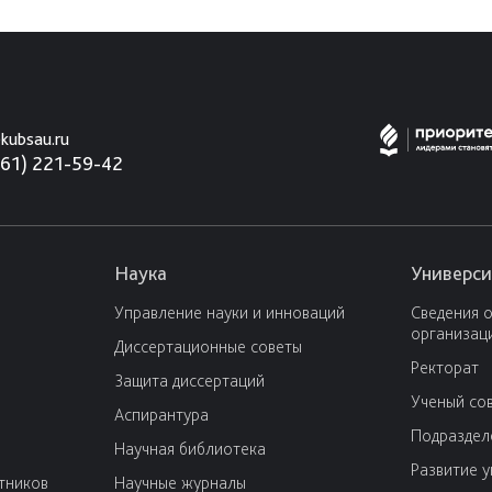
kubsau.ru
861) 221-59-42
Наука
Универси
Управление науки и инноваций
Сведения 
организац
Диссертационные советы
Ректорат
Защита диссертаций
Ученый со
Аспирантура
Подраздел
Научная библиотека
Развитие 
тников
Научные журналы