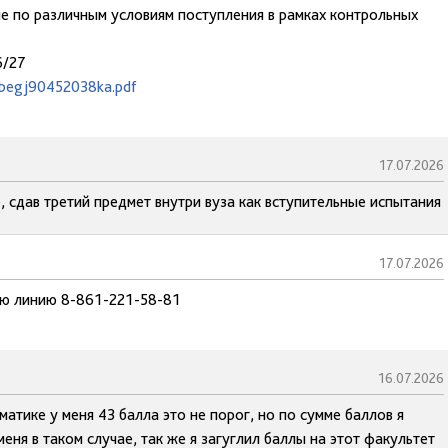
ие по различным условиям поступления в рамках контрольных
6/27
ezbegj90452038ka.pdf
17.07.2026
 сдав третий предмет внутри вуза как вступительные испытания
17.07.2026
чую линию 8-861-221-58-81
16.07.2026
атике у меня 43 балла это не порог, но по сумме баллов я
ня в таком случае, так же я загуглил баллы на этот факультет