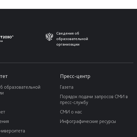
Сведения об
образовательной
организации
тет
Пресс-центр
об образовательной
Газета
ии
Порядок подачи запросов СМИ в
пресс-службу
вет
СМИ о нас
ения
Инфографические ресурсы
университета