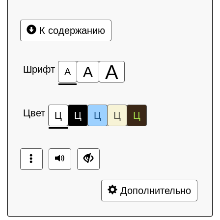
К содержанию
А
Шрифт
А
А
Цвет
Ц
Ц
Ц
Ц
Ц
Дополнительно