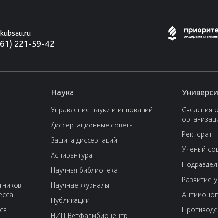
kubsau.ru
861) 221-59-42
Наука
Универси
Управление науки и инноваций
Сведения 
организац
Диссертационные советы
Ректорат
Защита диссертаций
Ученый со
Аспирантура
Подраздел
Научная библиотека
Развитие 
тников
Научные журналы
есса
Антимоноп
Публикации
ся
Противоде
НИЦ Ветфармбиоцентр