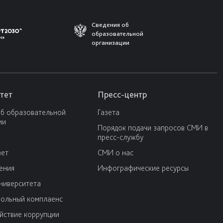
Сведения об
образовательной
организации
тет
Пресс-центр
об образовательной
Газета
ии
Порядок подачи запросов СМИ в
пресс-службу
вет
СМИ о нас
ения
Инфографические ресурсы
университета
ольный комплаенс
йствие коррупции