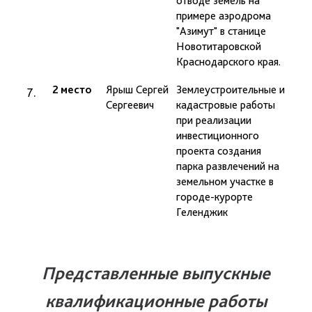
отводе земель на
примере аэродрома
"Азимут" в станице
Новотитаровской
Краснодарского края.
2 место
Ярыш Сергей
Землеустроительные и
проф
Сергеевич
кадастровые работы
Барс
при реализации
Г.Н.
инвестиционного
проекта создания
парка развлечений на
земельном участке в
городе-курорте
Геленджик
Представленные выпускные
квалификационные работы