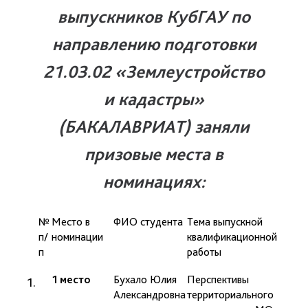
выпускников КубГАУ
по
направлению подготовки
21.03.02 «Землеустройство
и кадастры»
(БАКАЛАВРИАТ)
заняли
призовые места в
номинациях:
№
Место в
ФИО студента
Тема выпускной
Ф
п/
номинации
квалификационной
д
п
работы
р
1 место
Бухало Юлия
Перспективы
п
Александровна
территориального
Я