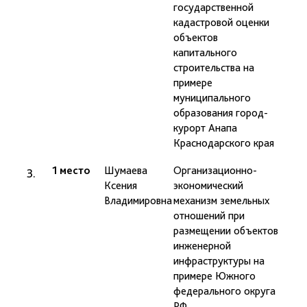
государственной
кадастровой оценки
объектов
капитального
строительства на
примере
муниципального
образования город-
курорт Анапа
Краснодарского края
1 место
Шумаева
Организационно­
проф
Ксения
экономический
Яроц
Владимировна
механизм земельных
отношений при
размещении объектов
инженерной
инфраструктуры на
примере Южного
федерального округа
РФ