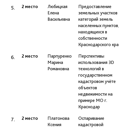
2 место
Любицкая
Предоставление
п
Елена
земельных участков из
Я
Васильевна
категорий земель
населенных пунктов,
находящихся в
собственности
Краснодарского края
2 место
Парпуренко
Перспективы
п
Марина
использования 3D
Я
Романовна
технологий в
государственном
кадастровом учёте
объектов
недвижимости на
примере МО г.
Краснодар
2 место
Платонова
Оспаривание
д
Ксения
кадастровой
Г