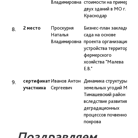
Владимировна
стоимости на примере
Н.
двух зданий в МО г.
Краснодар
2 место
Проскурня
Бизнес-план закладки
п
Наталья
сада на основе
Б
Владимировна
проекта организации и
Г.
устройства территории
фермерского
хозяйства "Малева
Е.В."
сертификат
Иванов Антон
Динамика структуры
д
участника
Сергеевич
земельных угодий МО
В
Тимашевский район
вследствие развития
деградационных
процессов почвенного
покрова
Поздравляем