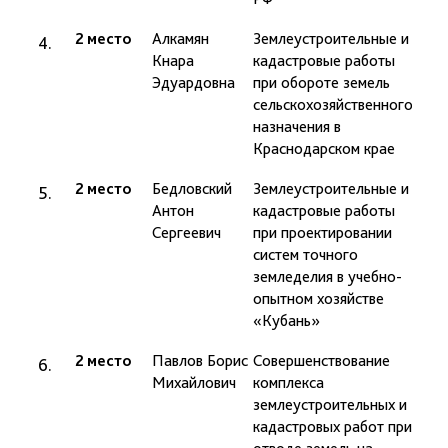
2 место
Алкамян
Землеустроительные и
проф
Кнара
кадастровые работы
Радч
Эдуардовна
при обороте земель
Н.М.
сельскохозяйственного
назначения в
Краснодарском крае
2 место
Бедловский
Землеустроительные и
доц.
Антон
кадастровые работы
В.Д.
Сергеевич
при проектировании
систем точного
земледелия в учебно-
опытном хозяйстве
«Кубань»
2 место
Павлов Борис
Совершенствование
доц.
Михайлович
комплекса
Гавр
землеустроительных и
кадастровых работ при