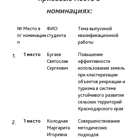
номинациях:
№
Место в
ФИО
Тема выпускной
Фами
п/
номинации
студента
квалификационной
дип
п
работы
руко
1 место
Бугаев
Повышение
проф
Святослав
эффективности
Яроц
Сергеевич
использования земель
при кластеризации
объектов рекреации и
туризма в системе
устойчивого развития
сельских территорий
Краснодарского края
1 место
Колодная
Совершенствование
проф
Маргарита
методических
Барс
Игоревна
подходов
Г.Н.