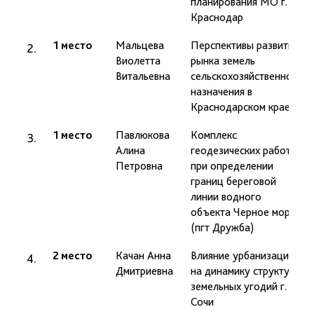
планирования МО г.
Краснодар
1 место
Мальцева
Перспективы развития
п
Виолетта
рынка земель
Б
Витальевна
сельскохозяйственного
Г.
назначения в
Краснодарском крае
1 место
Павлюкова
Комплекс
д
Алина
геодезических работ
Д.
Петровна
при определении
границ береговой
линии водного
объекта Черное море
(пгт Дружба)
2 место
Качан Анна
Влияние урбанизации
д
Дмитриевна
на динамику структуры
В
земельных угодий г.
Сочи