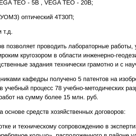
EGA TEO - 5В , VEGA TEO - 20B;
 (УОМЗ) оптический 4Т30П;
 т.д.
в позволяет проводить лабораторные работы, 
ироким кругозором в области инженерно-геодез
ственные задания технически грамотно и с на
дниками кафедры получено 5 патентов на изобр
в учебный процесс 78 учебно-методических раз
абот на сумму более 15 млн. руб.
а основе средств хозяйственных договоров:
ботке и техническому сопровождению в эксперт
ребряное кольцо», расположенного в районе ул.