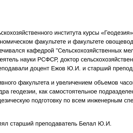
скохозяйственного института курсы «Геодезия»
ономическом факультете и факультете овощевод
ечивался кафедрой "Сельскохозяйственных мели
еятель науки РСФСР, доктор сельскохозяйствен
реподавали доцент Ежов Ю.И. и старший препо
ивного факультета и увеличением объемов часо
ра геодезии, как самостоятельное подраздел
дезическую подготовку по всем инженерным сп
авлял старший преподаватель Белал Ю.И.