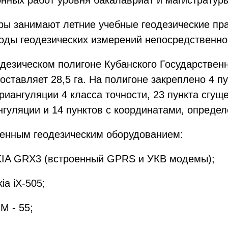
нных работ уровня бакалавриат и магистратур
дры занимают летние учебные геодезические п
тоды геодезических измерений непосредственно
одезическом полигоне Кубанского Государствен
оставляет 28,5 га. На полигоне закреплено 4 п
триангуляции 4 класса точности, 23 пункта сгущ
гуляции и 14 пунктов с координатами, опреде
енным геодезическим оборудованием:
KIA GRX3 (встроенный GPRS и УКВ модемы);
ia iX-505;
M - 55;