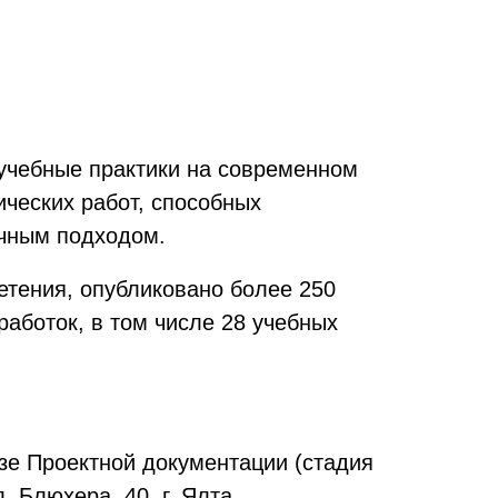
учебные практики на современном
ических работ, способных
учным подходом.
етения, опубликовано более 250
работок, в том числе 28 учебных
изе Проектной документации (стадия
 Блюхера, 40, г. Ялта.