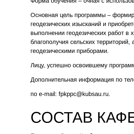
Форма обучения – очная с использо
Основная цель программы – формиро
геодезических изысканий и приобре
выполнении геодезических работ в 
благополучия сельских территорий,
геодезическими приборами.
Лицу, успешно освоившему программ
Дополнительная информация по теле
по e-mail: fpkppc@kubsau.ru.
СОСТАВ КАФ