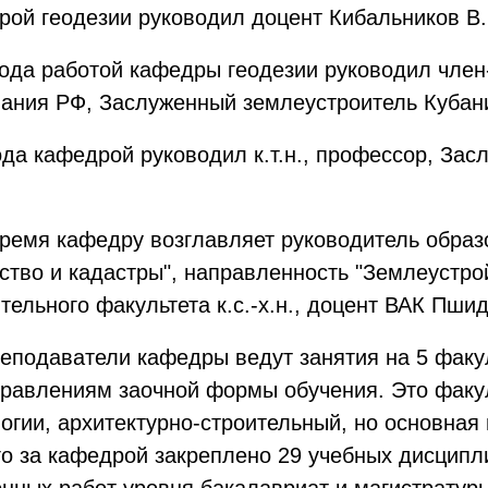
рой геодезии руководил доцент Кибальников В.
 года работой кафедры геодезии руководил чл
ания РФ, Заслуженный землеустроитель Кубани,
ода кафедрой руководил к.т.н., профессор, За
 время кафедру возглавляет руководитель обр
ство и кадастры", направленность "Землеустро
ельного факультета к.с.-х.н., доцент ВАК Пшид
реподаватели кафедры ведут занятия на 5 факу
правлениям заочной формы обучения. Это факу
огии, архитектурно-строительный, но основная 
го за кафедрой закреплено 29 учебных дисцип