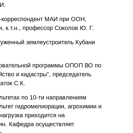
И.
ен-корреспондент МАИ при ООН,
 к.т.н., профессор Соколов Ю. Г.
служенный землеустроитель Кубани
азовательной программы ОПОП ВО по
йство и кадастры", председатель
аток С.К.
льтетах по 10-ти направлениям
льтет гидромелиорации, агрохимии и
нагрузка приходится на
лин. Кафедра осуществляет