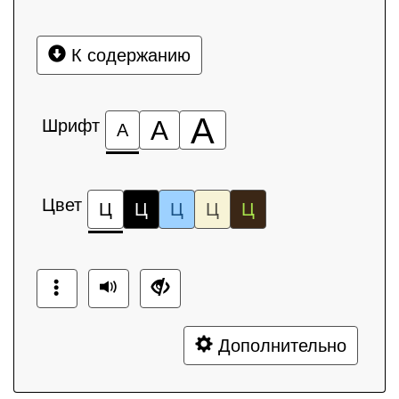
К содержанию
А
Шрифт
А
А
Цвет
Ц
Ц
Ц
Ц
Ц
Дополнительно