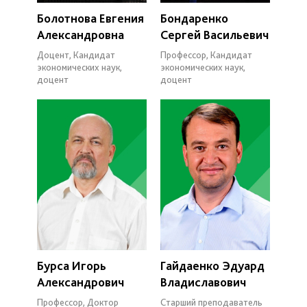
Болотнова Евгения
Бондаренко
Александровна
Сергей Васильевич
Доцент, Кандидат
Профессор, Кандидат
экономических наук,
экономических наук,
доцент
доцент
Бурса Игорь
Гайдаенко Эдуард
Александрович
Владиславович
Профессор, Доктор
Старший преподаватель