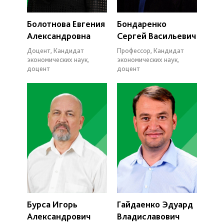
Болотнова Евгения
Бондаренко
Александровна
Сергей Васильевич
Доцент, Кандидат
Профессор, Кандидат
экономических наук,
экономических наук,
доцент
доцент
Бурса Игорь
Гайдаенко Эдуард
Александрович
Владиславович